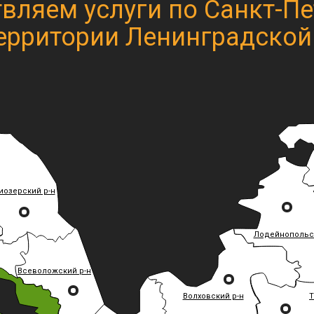
вляем услуги по Санкт-Пе
территории Ленинградской
иозерский р-н
Лодейнопольск
Всеволожский р-н
Волховский р-н
Т