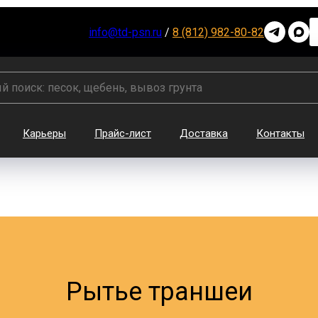
info@td-psn.ru
/
8 (812) 982-80-82
Карьеры
Прайс-лист
Доставка
Контакты
Рытье траншеи