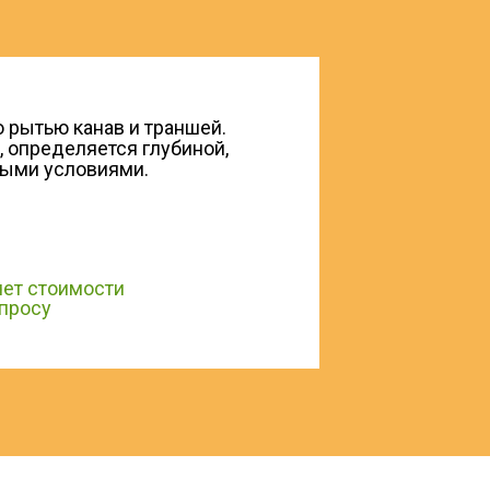
 рытью канав и траншей.
, определяется глубиной,
ными условиями.
чет стоимости
апросу