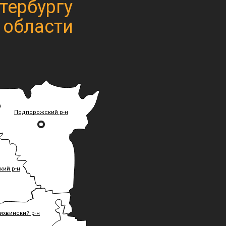
тербургу
 области
Подпорожский р-н
ий р-н
ихвинский р-н