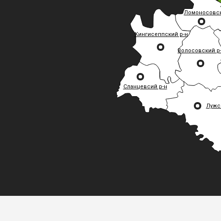
Ломоносовск
Кингисеппский р-н
Волосовский р
Сланцевсий р-н
Лужс