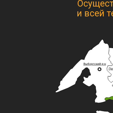
Осущест
и всей 
Выборгский р-н
Пр