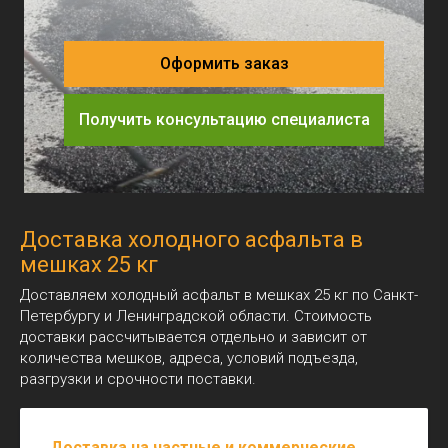
Крупнозернистый
Мелкозернистый
Песчаный
Холодный
Аренда спецтехники
Оформить заказ
Погрузчики
Экскаватор
Бульдозер
Самосвал
Доп. услуги
Получить консультацию специалиста
Вывоз грунта
Вывоз строительного мусора
Вывоз снега
Разработка котлованов
Рытьё траншеи
Отсыпка и планировка участка
Адрес:
г. Санкт-Петербург, пр-кт Суворовский, д.47,
литера А, помещ. 5-Н офис 4
Доставка холодного асфальта в
мешках 25 кг
Телефоны:
многоканальный
+7 (812) 982-80-82
Доставляем холодный асфальт в мешках 25 кг по Санкт-
отдел продаж
+7 (966) 935-31-80
Петербургу и Ленинградской области. Стоимость
+7 (911) 130-45-45
отдел контроля качества
доставки рассчитывается отдельно и зависит от
количества мешков, адреса, условий подъезда,
Режим работы: пн-пт
Почта:
Офис
разгрузки и срочности поставки.
по вопросам
сотрудничества
с 09:00 до 18:00
info@td-psn.ru
отдел доставки
с 09:00 до 22:00
отдел продаж
Доставка на частные и коммерческие
b.badmaev@td-psn.ru