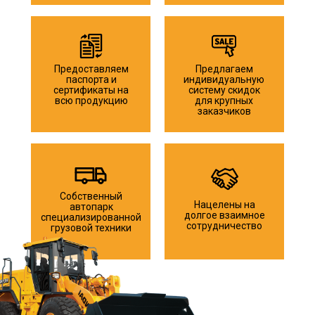
Адрес:
г. Санкт-Петербург, пр-кт Суворовский, д.47,
литера А, помещ. 5-Н офис 4
Телефоны:
многоканальный
+7 (812) 982-80-82
Предоставляем
Предлагаем
отдел продаж
+7 (966) 935-31-80
паспорта и
индивидуальную
сертификаты на
систему скидок
+7 (911) 130-45-45
отдел контроля качества
всю продукцию
для крупных
заказчиков
Режим работы: пн-пт
Почта:
Офис
по вопросам
сотрудничества
с 09:00 до 18:00
info@td-psn.ru
отдел доставки
с 09:00 до 22:00
отдел продаж
b.badmaev@td-psn.ru
связь с менеджером
24/7 - круглосуточно
Собственный
бухгалтерия:
Нацелены на
при централизованной
автопарк
g.anatolevna@td-psn.ru
поставке материала
долгое взаимное
специализированной
сотрудничество
грузовой техники
отдел контроля качества
v.kotlovskiy@td-psn.ru
Заказать обратный
Сделать заказ сейчас
звонок