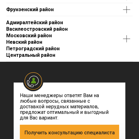
Фрунзенский район
Адмиралтейский район
Василеостровский район
Московский район
Невский район
Петроградский район
Центральный район
Оставьте заявку
на расчет стоимости материалов
Наши менеджеры ответят Вам на
любые вопросы, связанные с
доставкой нерудных материалов,
Даю
согласие на обработку персональных
предложат оптимальный и выгодный
данных
и подтверждаю, что ознакомился с
Политикой в отношении обработки персональных
для Вас вариант.
данных в ООО «ПСН»
Получить консультацию специалиста
ОТПРАВИТЬ