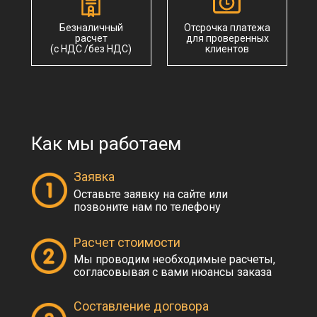
Безналичный
Отсрочка платежа
расчет
для проверенных
(с НДС /без НДС)
клиентов
Как мы работаем
Заявка
Оставьте заявку на сайте или
позвоните нам по телефону
Расчет стоимости
Главная
Мы проводим необходимые расчеты,
Новости
согласовывая с вами нюансы заказа
О компании
Статьи
Надежный поставщик
Контакты
Карьеры
нерудных строительных
материалов в СПб
Доставка
Отзывы
и Ленинградской области
Составление договора
Цены
ОГРН: 1227800006455