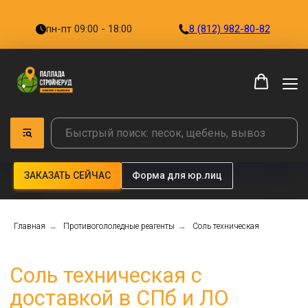
пн-пт 09:00 - 18:00
8 (812) 982-80-82
ЗАКАЗАТЬ СЕЙЧАС
Форма для юр.лиц
Соль техническая с
доставкой в СПб и ЛО
Главная
→
Противогололедные реагенты
→
Соль техническая
Компания «ПалладаСтройНеруд» предлагает
купить техническую соль (галит) оптом и в
розницу. В наличии фасовка — мешки по 50 кг,
биг-бэги по 1 т.
Цена от 540 руб. за мешок, от 9800 руб. за
тонну.
Доставка по Санкт-Петербургу и
Ленинградской области напрямую со склада.