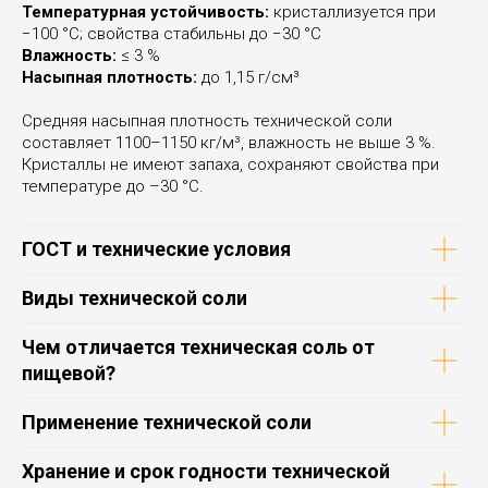
соль с доставкой по СПб и ЛО?
Температурная устойчивость:
кристаллизуется при
−100 °С; свойства стабильны до −30 °С
Оставьте заявку — быстро рассчитаем
Влажность:
≤ 3 %
стоимость и предложим удобные
условия поставки.
Насыпная плотность:
до 1,15 г/см³
Купить техническую соль
Средняя насыпная плотность технической соли
составляет 1100–1150 кг/м³, влажность не выше 3 %.
Кристаллы не имеют запаха, сохраняют свойства при
Рассчитать стоимость
температуре до –30 °C.
ГОСТ и технические условия
Виды технической соли
Чем отличается техническая соль от
пищевой?
Применение технической соли
Хранение и срок годности технической