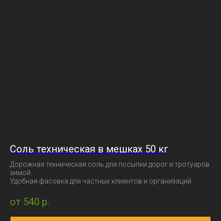
Хотите уточнить цену
соли технической с
доставкой по СПб и ЛО?
Оставьте заявку — рассчитаем стоимость
за 1 тонну или за мешок 50 кг в течение 15
минут.
Купить соль техническую
Соль техническая в мешках 50 кг
Рассчитать стоимость с доставкой
Дорожная техническая соль для посыпки дорог и тротуаров
зимой.
Удобная фасовка для частных клиентов и организаций.
от 540
р.