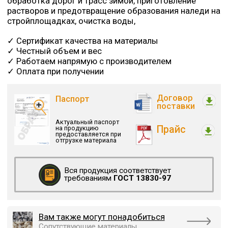
Вам также могут понадобиться
Сопутствующие материалы
ДОСТАВКА
Доставка по СПб и Ленинградской области
Рассчитать стоимость доставки
УСЛУГИ
Подъем на этаж
- быстрый и аккуратный
подъем на требуемый этаж
профессиональным грузчиком.
Разгрузка манипулятором
- есть возможность
выгрузки товара манипулятором.
ОПЛАТА
Оплата картой
Оплата наличными
Безналичный расчет (с НДС/без НДС)
Отсрочка платежа для проверенных клиентов