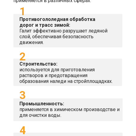
применяется в различных сферах:
Запросить цену за 1 тонну
1
Противогололедная обработка
Подобрать фасовку
дорог и трасс зимой:
Галит эффективно разрушает ледяной
слой, обеспечивая безопасность
движения.
2
Почему заказывают
Строительство:
техническую соль у
используется для приготовления
«ПалладаСтройНеруд»?
растворов и предотвращения
образования наледи на стройплощадках.
3
Прозрачная цена за
Поставляем соль
мешок и тонну — без
техническую напрямую
Промышленность:
скрытых наценок,
от производителей — без
удобный расчёт для
применяется в химическом производстве и
посредников, по ГОСТ
любых объёмов.
13830-97.
для очистки воды.
4