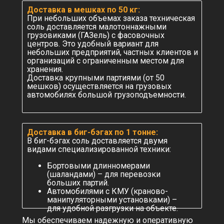
Доставка в мешках по 50 кг:
При небольших объемах заказа техническая
соль доставляется малотоннажными
грузовиками (ГАЗель) с фасовочных
центров. Это удобный вариант для
небольших предприятий, частных клиентов и
ПалладаСтройНеруд на карте Санкт‑Петербурга — Яндекс Карты
организаций с ограниченным местом для
хранения.
Доставка крупными партиями (от 50
Политика в отношении обработки
мешков) осуществляется на грузовых
персональных данных
автомобилях большой грузоподъемности.
Согласие на обработку персональных данных
© ООО «ПАЛЛАДАСТРОЙНЕРУД» 2022-2026
Все права защищены
Доставка в биг-бэгах по 1 тонне:
В биг-бэгах соль доставляется двумя
видами специализированной техники:
Бортовыми длинномерами
(шаландами) – для перевозки
больших партий.
Автомобилями с КМУ (краново-
манипуляторными установками) –
для удобной разгрузки на объекте.
Мы обеспечиваем надежную и оперативную