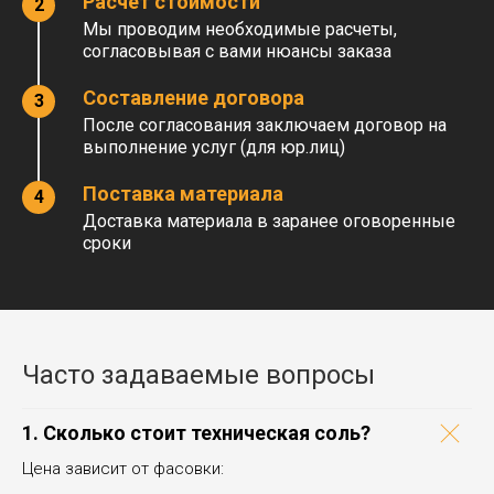
Расчет стоимости
Мы проводим необходимые расчеты,
согласовывая с вами нюансы заказа
Составление договора
После согласования заключаем договор на
выполнение услуг (для юр.лиц)
Поставка материала
Остались вопросы по покупке
Доставка материала в заранее оговоренные
технической соли?
сроки
Мы поможем рассчитать стоимость за
тонну или мешок, подобрать фасовку и
оформить доставку по Санкт-Петербургу
и Ленинградской области.
Часто задаваемые вопросы
Заказать расчет цены
1. Сколько стоит техническая соль?
Получить консультацию
Цена зависит от фасовки: