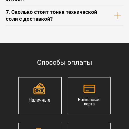
7. Сколько стоит тонна технической
соли с доставкой?
Способы оплаты
Наличные
Банковская
карта
Главная
Новости
О компании
Статьи
Надежный поставщик
Контакты
Карьеры
нерудных строительных
материалов в СПб
Доставка
Отзывы
и Ленинградской области