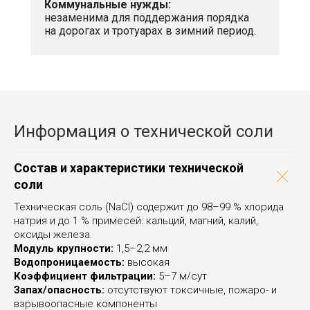
Коммунальные нужды:
Оперативные
Гарантия качества:
незаменима для поддержания порядка
поставки — доставка
паспорта, сертификаты
в течение 1–2 дней,
и вся документация
на дорогах и тротуарах в зимний период.
возможна экспресс-
прилагаются к каждой
доставка.
партии.
Собственный
Разные фасовки: 50
автопарк — доставим
кг и биг-бэги по 1
соль техническую по
тонне.
Информация о технической соли
СПб и Ленинградской
области от 1 мешка
до оптовых партий.
Состав и характеристики технической
соли
Техническая соль (NaCl) содержит до 98–99 % хлорида
натрия и до 1 % примесей: кальций, магний, калий,
оксиды железа.
Модуль крупности:
1,5–2,2 мм
Водопроницаемость:
высокая
Коэффициент фильтрации:
5–7 м/сут
Запах/опасность:
отсутствуют токсичные, пожаро- и
Хотите купить техническую
взрывоопасные компоненты