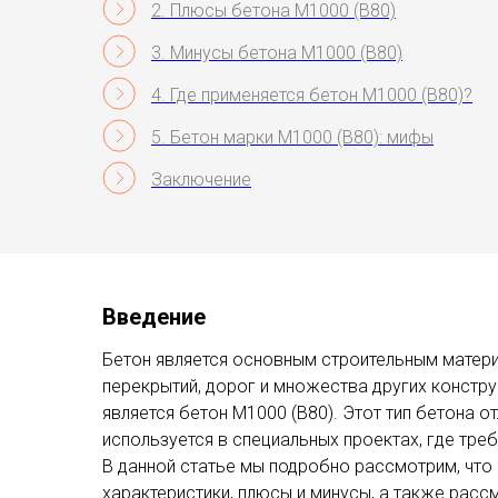
2. Плюсы бетона М1000 (В80)
3. Минусы бетона М1000 (В80)
4. Где применяется бетон М1000 (В80)?
5. Бетон марки М1000 (В80): мифы
Заключение
Введение
Бетон является основным строительным матер
перекрытий, дорог и множества других констру
является бетон М1000 (В80). Этот тип бетона 
используется в специальных проектах, где тре
В данной статье мы подробно рассмотрим, что 
характеристики, плюсы и минусы, а также рас