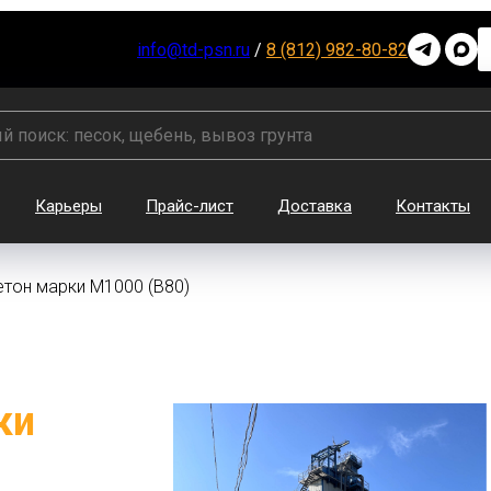
info@td-psn.ru
/
8 (812) 982-80-82
Карьеры
Прайс-лист
Доставка
Контакты
етон марки М1000 (В80)
ки