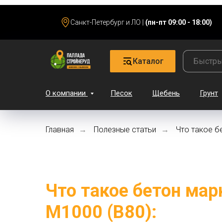
Санкт-Петербург и ЛО |
(пн-пт 09:00 - 18:00)
Каталог
О компании
Песок
Щебень
Грунт
Главная
Полезные статьи
Что такое б
→
→
Что такое бетон мар
М1000 (В80):