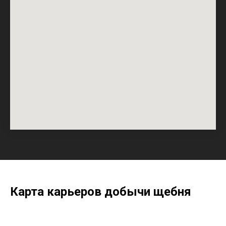
ПалладаСтройНеруд на карте Санкт‑Петербурга — Яндекс Карты
Политика в отношении обработки
персональных данных
Согласие на обработку персональных данных
© ООО «ПАЛЛАДАСТРОЙНЕРУД» 2022-2026
Все права защищены
Карта карьеров добычи щебня