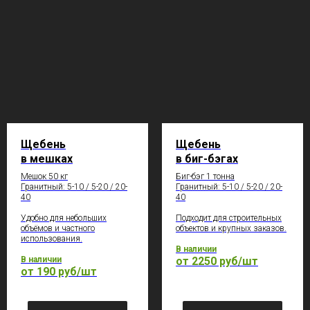
Щебень
Щебень
в мешках
в биг-бэгах
Мешок 50 кг
Биг-бэг 1 тонна
Гранитный: 5-10 / 5-20 / 20-
Гранитный: 5-10 / 5-20 / 20-
40
40
Удобно для небольших
Подходит для строительных
объёмов и частного
объектов и крупных заказов.
использования.
В наличии
В наличии
от 2250 руб/шт
от 190 руб/шт