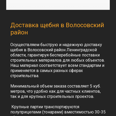
Песок
Отсев
Гранитная крошка
Грунт
ЩПС
Мраморная крошка
Природный камень
Гравий
Противогололедные
Строительные
Доставка щебня в Волосовский
реагенты
материалы
Цемент
Пескосоль
район
Гарцовка
Гранитная крошка
ЦПС
Соль техническая
Доломитовая мука
Осуществляем быструю и надежную доставку
щебня в Волосовский район Ленинградской
Асфальт
Крупнозернистый
области, гарантируя бесперебойные поставки
Мелкозернистый
Песчаный
Холодный
строительных материалов для любых объектов.
Наш материал соответствует всем стандартам и
Аренда спецтехники
применяется в самых разных сферах
Погрузчики
Экскаватор
Бульдозер
Самосвал
строительства.
Доп. услуги
Вывоз грунта
Вывоз строительного мусора
Минимальный объем заказа составляет 5 куб.
Вывоз снега
Разработка котлованов
метров, что удобно как для частных клиентов,
Рытьё траншеи
Отсыпка и планировка участка
так и для крупных строительных проектов.
Адрес:
Крупные партии транспортируются
г. Санкт-Петербург, пр-кт Суворовский, д.47,
полуприцепами (тонарами) вместимостью 30-35
литера А, помещ. 5-Н офис 4