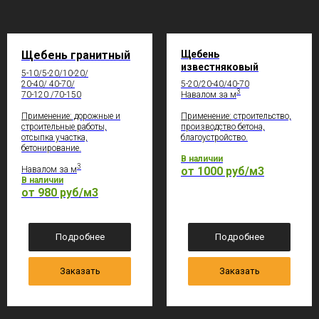
Щебень гранитный
Щебень
известняковый
5-10/5-20/10-20/
20-40/ 40-70/
5-20/20-40/40-70
3
70-120 /70-150
Навалом за м
Применение:
дорожные и
Применение:
строительство,
строительные работы,
производство бетона,
отсыпка участка,
благоустройство.
бетонирование.
В наличии
3
Навалом за м
от 1000 руб/м3
В наличии
от 980 руб/м3
Подробнее
Подробнее
Заказать
Заказать