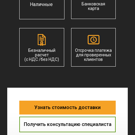
Наличные
Банковская
карта
Безналичный
Отсрочка платежа
расчет
для проверенных
(с НДС /без НДС)
клиентов
Главная
Новости
О компании
Статьи
Надежный поставщик
Контакты
Карьеры
нерудных строительных
Узнать стоимость доставки
материалов в СПб
Доставка
Отзывы
и Ленинградской области
Цены
ОГРН: 1227800006455
ИНН: 7842199534
Получить консультацию специалиста
Нерудные материалы
Керамзит
Щебень
Вторичные материалы