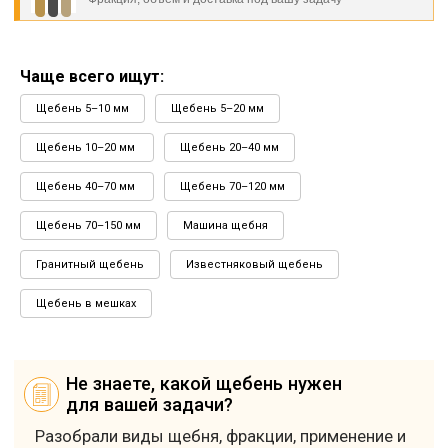
ДОСТАВКА
Чаще всего ищут:
Доставка по СПб и Ленинградской области
Рассчитать стоимость доставки
Щебень 5–10 мм
Щебень 5–20 мм
ОПЛАТА
Щебень 10–20 мм
Щебень 20–40 мм
Оплата картой
Оплата наличными
Щебень 40–70 мм
Щебень 70–120 мм
Безналичный расчет (с НДС/без НДС)
Отсрочка платежа для проверенных клиентов
Щебень 70–150 мм
Машина щебня
КАРЬЕРЫ
Гранитный щебень
Известняковый щебень
Посмотреть на карте
⟶
Щебень в мешках