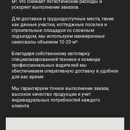
м³, что снижает логистические расходы и
Телефоны:
ускоряет выполнение заказов.
многоканальный
+7 (812) 982-80-82
отдел продаж
+7 (966) 935-31-80
Для доставки в труднодоступные места, такие
+7 (911) 130-45-45
отдел контроля качества
как дачные участки, коттеджные поселки и
строительные площадки со сложным
Режим работы: пн-пт
Почта:
подъездом, мы используем маневренные
Офис
по вопросам
сотрудничества
самосвалы объемом 10-20 м³.
с 09:00 до 18:00
info@td-psn.ru
отдел доставки
Благодаря собственному автопарку
отдел продаж
с 09:00 до 22:00
b.badmaev@td-psn.ru
специализированной техники и команде
связь с менеджером
24/7 - круглосуточно
профессиональных водителей мы
бухгалтерия:
при централизованной
обеспечиваем оперативную доставку в удобное
g.anatolevna@td-psn.ru
поставке материала
для вас время.
отдел контроля качества
v.kotlovskiy@td-psn.ru
Мы гарантируем точное выполнение заказа,
высокое качество продукции и учет
индивидуальных потребностей каждого
Заказать обратный
клиента.
Сделать заказ сейчас
звонок