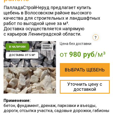
В НАЛИЧИИ
от
980 руб
/м³
ДОСТАВКА ОТ 5 М³
ВЫБРАТЬ ЩЕБЕНЬ
Уточнить цену с
доставкой
Применение:
бетон, фундамент, дренаж, парковки и въезды,
дороги, отсыпка участка, садовые дорожки, габионы
и ландшафтный дизайн.
✓ Сертификат качества на материалы
✓ Объём и масса фиксируются в документах
на отгрузку
✓ Работаем напрямую с производителем
✓ Оплата при получении
Договор
Паспорт
поставки
Скач
Актуальный паспорт
Прайс
на продукцию
предоставляется при
отгрузке материала
Скач
Щебень соответствует
требованиям
ГОСТ 8267-93