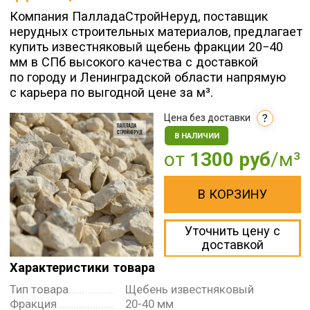
В НАЛИЧИИ
от
1300 руб
/м³
В КОРЗИНУ
Уточнить цену с
доставкой
Характеристики товара
Тип товара
.................
Щебень известняковый
Фракция
.....................
20-40 мм
Прочность
.................
400-800 (15,8 %)
Морозостойкость
....
F 50
Применение
..............
благоустройство территорий,
ландшафтные работы,
строительство дорог
Все характеристики →
Договор
Паспорт
поставки
Скач
Актуальный паспорт
Прайс
на продукцию
предоставляется при
отгрузке материала
Скач
Известняковый щебень 20-40
мм соответствует требованиям
ГОСТ 8267-93