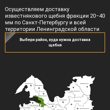
Заказать обратный
Осуществляем доставку
Сделать заказ сейчас
звонок
известнякового щебня фракции 20−40
мм по Санкт-Петербургу и всей
территории Ленинградской области
Выбери район, куда нужна доставка
ПалладаСтройНеруд на карте Санкт‑Петербурга — Яндекс Карты
щебня
Политика в отношении обработки
персональных данных
Согласие на обработку персональных данных
© ООО «ПАЛЛАДАСТРОЙНЕРУД» 2022-2026
Все права защищены