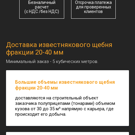
Безналичный
Отсрочка платежа
Надежный поставщик
Контакты
Карьеры
нерудных строительных
расчет
для проверенных
материалов в СПб
Доставка
Отзывы
(с НДС /без НДС)
клиентов
и Ленинградской области
Цены
ОГРН: 1227800006455
ИНН: 7842199534
Нерудные материалы
Керамзит
Щебень
Вторичные материалы
Песок
Отсев
Гранитная крошка
Доставка известнякового щебня
Грунт
ЩПС
Мраморная крошка
Природный камень
Гравий
фракции 20-40 мм
Противогололедные
Строительные
Минимальный заказ - 5 кубических метров.
реагенты
материалы
Цемент
Пескосоль
Гарцовка
Гранитная крошка
ЦПС
Большие объемы известнякового щебня
Соль техническая
Доломитовая мука
фракции 20-40 мм
Асфальт
доставляются на строительный объект
Крупнозернистый
Мелкозернистый
заказчика полуприцепами (тонарами) объемом
Песчаный
Холодный
кузова от 30 до 35 м³ напрямую с карьера, где
Аренда спецтехники
происходит его добыча.
Погрузчики
Экскаватор
Бульдозер
Самосвал
Доп. услуги
Вывоз грунта
Вывоз строительного мусора