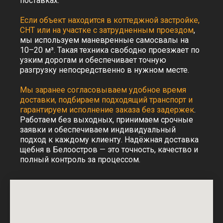
поставках.
многоканальный
+7 (812) 982-80-82
отдел продаж
+7 (966) 935-31-80
Если объект находится в коттеджной застройке,
+7 (911) 130-45-45
отдел контроля качества
СНТ или на участке с затрудненным проездом
,
Режим работы: пн-пт
мы используем маневренные самосвалы на
Почта:
Офис
10–20 м³. Такая техника свободно проезжает по
по вопросам
сотрудничества
с 09:00 до 18:00
узким дорогам и обеспечивает точную
info@td-psn.ru
разгрузку непосредственно в нужном месте.
отдел доставки
отдел продаж
с 09:00 до 22:00
b.badmaev@td-psn.ru
связь с менеджером
Мы заранее согласовываем удобное время
24/7 - круглосуточно
бухгалтерия:
доставки, подбираем подходящий транспорт и
при централизованной
g.anatolevna@td-psn.ru
поставке материала
гарантируем исполнение заказа без задержек
.
отдел контроля качества
Работаем без выходных, принимаем срочные
v.kotlovskiy@td-psn.ru
заявки и обеспечиваем индивидуальный
подход к каждому клиенту. Надёжная доставка
щебня в Белоостров — это точность, качество и
полный контроль за процессом.
Заказать обратный
Сделать заказ сейчас
звонок