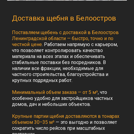
Грунт
ЩПС
Мраморная крошка
Природный камень
Гравий
Противогололедные
Строительные
Доставка щебня в Белоостров
реагенты
материалы
Цемент
Пескосоль
Гарцовка
Гранитная крошка
Поставляем щебень с доставкой в Белоостров
ЦПС
Ленинградской области — быстро, точно и по
Соль техническая
Доломитовая мука
честной цене
. Работаем напрямую с карьером,
Асфальт
что позволяет контролировать качество
Крупнозернистый
Мелкозернистый
материала на всех этапах и обеспечивать
Песчаный
Холодный
стабильные поставки без посредников. В
Аренда спецтехники
наличии все фракции, необходимые для
Погрузчики
Экскаватор
Бульдозер
Самосвал
частного строительства, благоустройства и
крупных подрядных работ.
Доп. услуги
Вывоз грунта
Вывоз строительного мусора
Минимальный объем заказа — от 5 м³
, что
Вывоз снега
Разработка котлованов
особенно удобно для застройщиков частных
Рытьё траншеи
Отсыпка и планировка участка
домов, дач и небольших объектов.
Адрес:
Крупные партии щебня доставляются в тонарах
г. Санкт-Петербург, пр-кт Суворовский, д.47,
литера А, помещ. 5-Н офис 4
объемом 30–35 м³
— это выгодно и позволяет
сократить число рейсов при масштабных
Телефоны: