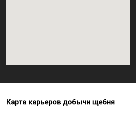
ПалладаСтройНеруд на карте Санкт‑Петербурга — Яндекс Карты
Политика в отношении обработки
персональных данных
Согласие на обработку персональных данных
© ООО «ПАЛЛАДАСТРОЙНЕРУД» 2022-2026
Все права защищены
Карта карьеров добычи щебня