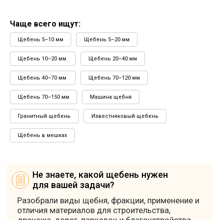
ДОСТАВКА
Чаще всего ищут:
Доставка по СПб и Ленинградской области
Щебень 5–10 мм
Щебень 5–20 мм
Рассчитать стоимость доставки
Щебень 10–20 мм
Щебень 20–40 мм
ОПЛАТА
Оплата картой
Оплата наличными
Щебень 40–70 мм
Щебень 70–120 мм
Безналичный расчет (с НДС/без НДС)
Щебень 70–150 мм
Машина щебня
Отсрочка платежа для проверенных клиентов
Гранитный щебень
Известняковый щебень
КАРЬЕРЫ
Посмотреть на карте
⟶
Щебень в мешках