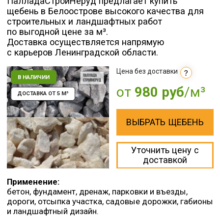
от
980 руб
/м³
ДОСТАВКА ОТ 5 М³
ВЫБРАТЬ ЩЕБЕНЬ
Уточнить цену с
доставкой
Применение:
бетон, фундамент, дренаж, парковки и въезды,
дороги, отсыпка участка, садовые дорожки, габионы
и ландшафтный дизайн.
✓ Сертификат качества на материалы
✓ Объём и масса фиксируются в документах
на отгрузку
✓ Работаем напрямую с производителем
✓ Оплата при получении
Договор
Паспорт
поставки
Скач
Актуальный паспорт
Прайс
на продукцию
предоставляется при
отгрузке материала
Скач
Щебень соответствует
требованиям
ГОСТ 8267-93