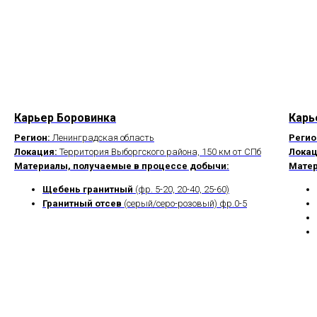
Карьер Боровинка
Карь
Регион:
Ленинградская область
Регио
Локация:
Территория Выборгского района, 150 км от СПб
Локац
Материалы, получаемые в процессе добычи:
Матер
Щебень гранитный
(фр. 5-20, 20-40, 25-60)
Гранитный отсев
(серый/серо-розовый) фр.0-5