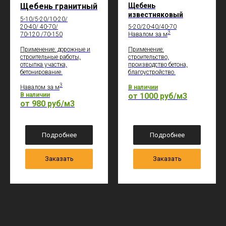
Щебень гранитный
Щебень
известняковый
5-10/5-20/10-20/
20-40/ 40-70/
5-20/20-40/40-70
3
70-120 /70-150
Навалом за м
Применение:
дорожные и
Применение:
строительные работы,
строительство,
отсыпка участка,
производство бетона,
бетонирование.
благоустройство.
3
Навалом за м
В наличии
В наличии
от 1000 руб/м3
от 980 руб/м3
Подробнее
Подробнее
Заказать
Заказать