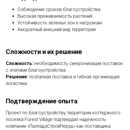
+7 (911) 130-45-45
отдел контроля качества
Соблюдение сроков благоустройства
Высокая приживаемость растений
Режим работы: пн-пт
Почта:
Офис
по вопросам
Устойчивость зеленых зон к нагрузкам
сотрудничества
с 09:00 до 18:00
Аккуратный внешний вид территории
info@td-psn.ru
отдел доставки
с 09:00 до 22:00
отдел продаж
b.badmaev@td-psn.ru
связь с менеджером
24/7 - круглосуточно
бухгалтерия:
Сложности и их решение
при централизованной
g.anatolevna@td-psn.ru
поставке материала
отдел контроля качества
Сложность:
необходимость синхронизации поставок
v.kotlovskiy@td-psn.ru
с этапами благоустройства.
Решение:
поэтапная поставка и гибкая организация
логистики.
Заказать обратный
Сделать заказ сейчас
звонок
Подтверждение опыта
Проект по благоустройству территории коттеджного
поселка Forest Village подтвердил надежность
компании «ПалладаСтройНеруд» как поставщика
ПалладаСтройНеруд на карте Санкт‑Петербурга — Яндекс Карты