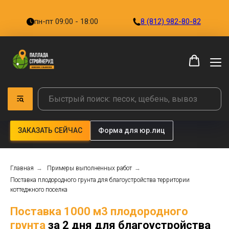
пн-пт 09:00 - 18:00
8 (812) 982-80-82
ЗАКАЗАТЬ СЕЙЧАС
Форма для юр.лиц
Главная
→
Примеры выполненных работ
→
Поставка плодородного грунта для благоустройства территории
коттеджного поселка
Поставка 1000 м3 плодородного
грунта
за 2 дня для благоустройства