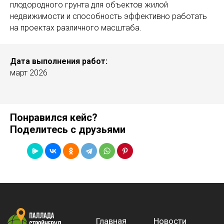
плодородного грунта для объектов жилой
недвижимости и способность эффективно работать
Политика в отношении обработки
персональных данных
на проектах различного масштаба.
Согласие на обработку персональных данных
© ООО «ПАЛЛАДАСТРОЙНЕРУД» 2022-2026
Дата выполнения работ:
Все права защищены
март 2026
Понравился кейс?
Поделитесь с друзьями