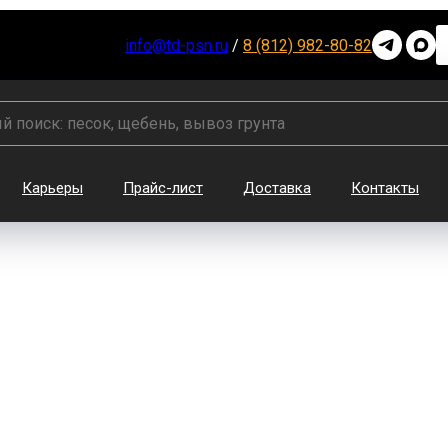
info@td-psn.ru
/
8 (812) 982-80-82
Карьеры
Прайс-лист
Доставка
Контакты