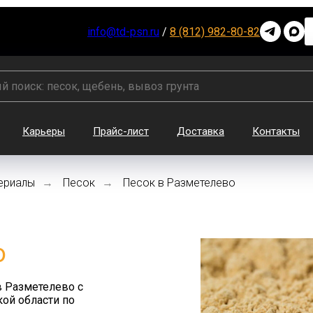
info@td-psn.ru
/
8 (812) 982-80-82
Карьеры
Прайс-лист
Доставка
Контакты
ериалы
Песок
Песок в Разметелево
→
→
о
в Разметелево с
ой области по