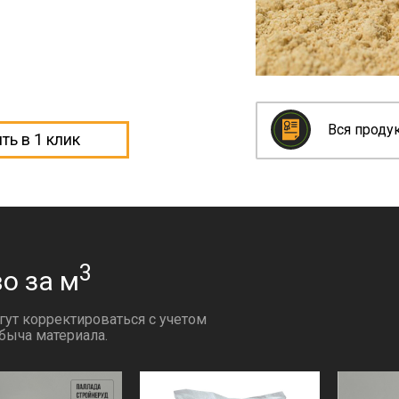
Вся проду
ть в 1 клик
3
о за м
гут корректироваться с учетом
быча материала.