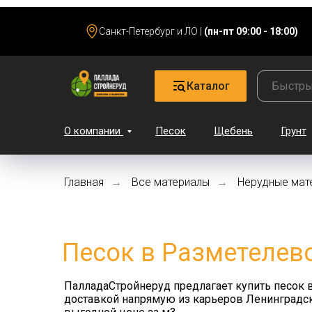
Санкт-Петербург и ЛО |
(пн-пт 09:00 - 18:00)
Каталог
О компании
Песок
Щебень
Грунт
Главная
Все материалы
Нерудные мат
→
→
Песок в Разметелев
ПалладаСтройнеруд предлагает купить песок 
доставкой напрямую из карьеров Ленинградск