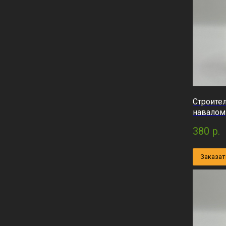
Строите
навалом
380
р.
Заказат