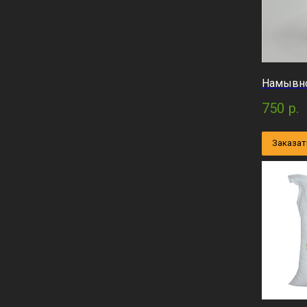
Намывно
750
р.
Заказат