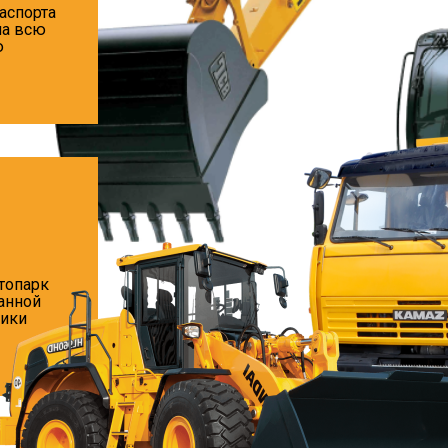
аспорта
на всю
ю
топарк
анной
ники