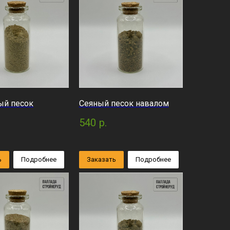
ый песок
Сеяный песок навалом
540
р.
ь
Подробнее
Заказать
Подробнее