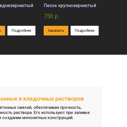
реднезернистый
Песок крупнозернистый
750
р.
ь
Подробнее
Заказать
Подробнее
тонных и кладочных растворов
бетонных смесей, обеспечивая прочность,
ность раствора. Его используют при заливке
 и создании монолитных конструкций.