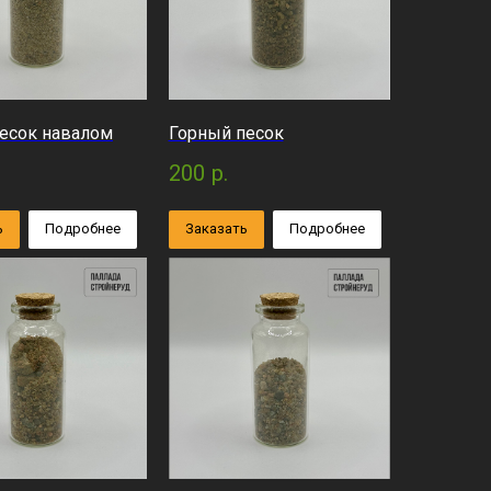
есок навалом
Горный песок
200
р.
ь
Подробнее
Заказать
Подробнее