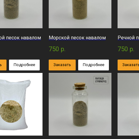
й песок навалом
Морской песок навалом
Речной п
750
р.
750
р.
ь
Подробнее
Заказать
Подробнее
Заказат