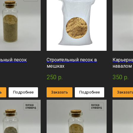
льный песок
Строительный песок в
Карьерн
мешках
навалом
250
р.
350
р.
ь
Подробнее
Заказать
Подробнее
Заказат