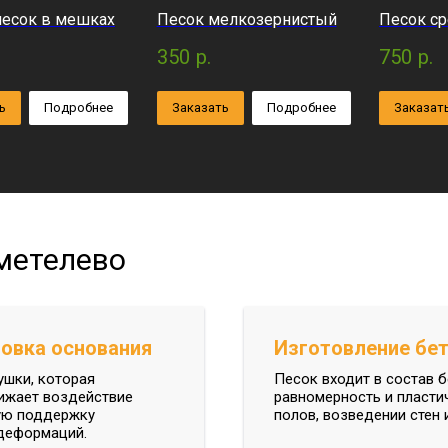
песок в мешках
Песок мелкозернистый
Песок с
350
р.
750
р.
ь
Подробнее
Заказать
Подробнее
Заказат
метелево
овка основания
Изготовление бе
ушки, которая
Песок входит в состав 
нижает воздействие
равномерность и пластич
ную поддержку
полов, возведении стен
 деформаций.