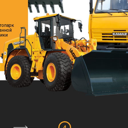
топарк
анной
ники