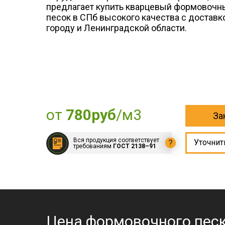
предлагает купить кварцевый формовочн
песок в СПб высокого качества с доставк
городу и Ленинградской области.
от
780руб
/м3
За
Вся продукция соответствует
?
Уточнит
требованиям
ГОСТ 2138–91
Цена формовочного пес