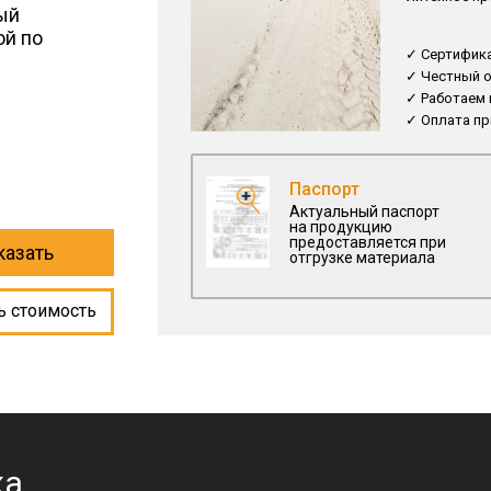
ый
ой по
✓ Сертифика
✓ Честный о
✓ Работаем
✓ Оплата пр
Паспорт
Актуальный паспорт
на продукцию
предоставляется при
казать
отгрузке материала
ь стоимость
ка