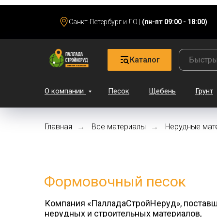
Санкт-Петербург и ЛО |
(пн-пт 09:00 - 18:00)
Каталог
О компании
Песок
Щебень
Грунт
Главная
Все материалы
Нерудные мат
→
→
Формовочный песок
Компания «ПалладаСтройНеруд», постав
нерудных и строительных материалов,