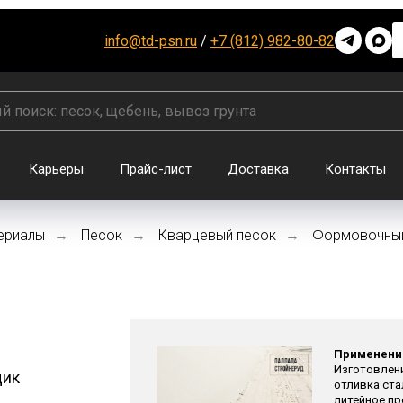
info@td-psn.ru
/
+7 (812) 982-80-82
Карьеры
Прайс-лист
Доставка
Контакты
ериалы
Песок
Кварцевый песок
Формовочный
→
→
→
Применени
Изготовлени
щик
отливка ста
литейное пр