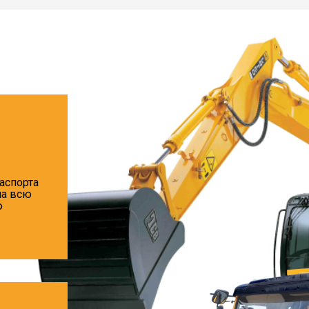
аспорта
на всю
ю