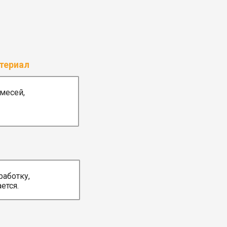
териал
месей,
аботку,
ется.