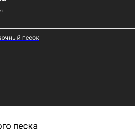
ут
вочный песок
го песка