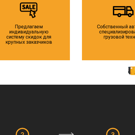
Предлагаем
Собственный ав
индивидуальную
специализиров
систему скидок для
грузовой тех
крупных заказчиков