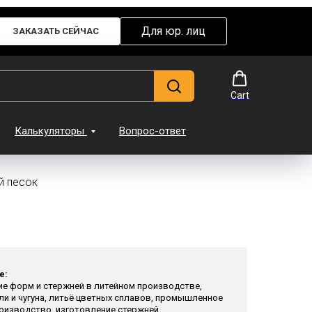
Для юр. лиц
ЗАКАЗАТЬ СЕЙЧАС
Cart
Калькуляторы
Вопрос-ответ
 песок
е:
е форм и стержней в литейном производстве,
ли и чугуна, литьё цветных сплавов, промышленное
оизводство, изготовление стержней