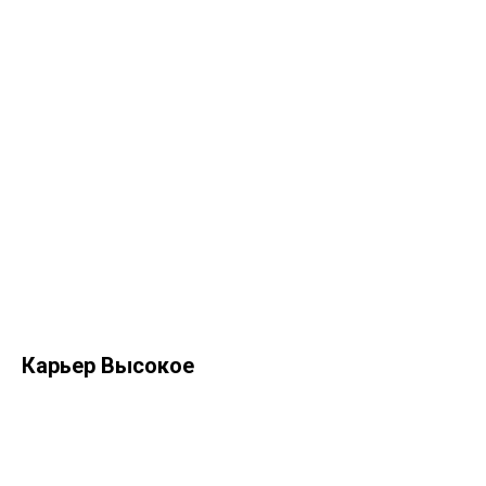
ПалладаСтройНеруд на карте Санкт‑Петербурга — Яндекс Карты
Политика в отношении обработки
персональных данных
Согласие на обработку персональных данных
© ООО «ПАЛЛАДАСТРОЙНЕРУД» 2022-2026
Все права защищены
Карьер Высокое