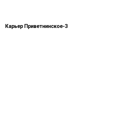
Карьер Приветнинское-3
Главная
Новости
О компании
Статьи
Надежный поставщик
Контакты
Карьеры
нерудных строительных
материалов в СПб
Доставка
Отзывы
и Ленинградской области
Цены
ОГРН: 1227800006455
ИНН: 7842199534