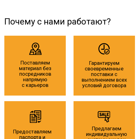
Безналичный
Отсрочка платежа
расчет
для проверенных
(с НДС /без НДС)
клиентов