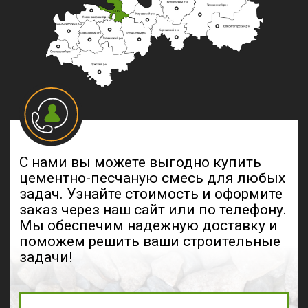
при централизованной
g.anatolevna@td-psn.ru
поставке материала
отдел контроля качества
v.kotlovskiy@td-psn.ru
Заказать обратный
Сделать заказ сейчас
звонок
ПалладаСтройНеруд на карте Санкт‑Петербурга — Яндекс Карты
Политика в отношении обработки
персональных данных
Согласие на обработку персональных данных
© ООО «ПАЛЛАДАСТРОЙНЕРУД» 2022-2026
Все права защищены